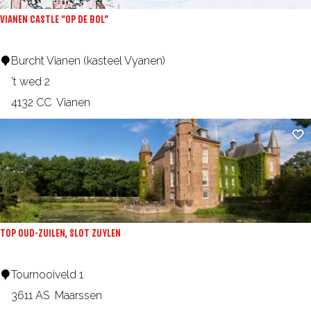
i
e
VIANEN CASTLE “OP DE BOL”
n
u
m
V
Burcht Vianen (kasteel Vyanen)
W
i
't wed 2
o
a
4132 CC
Vianen
e
n
Ad
r
e
d
n
e
C
n
a
s
TOP OUD-ZUILEN, SLOT ZUYLEN
t
l
T
Tournooiveld 1
e
O
3611 AS
Maarssen
“