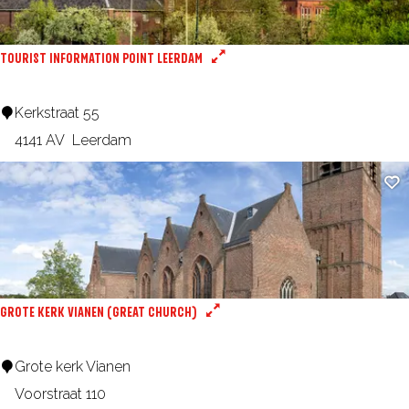
r
y
e
e
:
TOURIST INFORMATION POINT LEERDAM
s
u
T
Kerkstraat 55
l
o
4141 AV
Leerdam
t
u
Ad
r
s
i
s
t
I
GROTE KERK VIANEN (GREAT CHURCH)
n
f
G
Grote kerk Vianen
o
r
Voorstraat 110