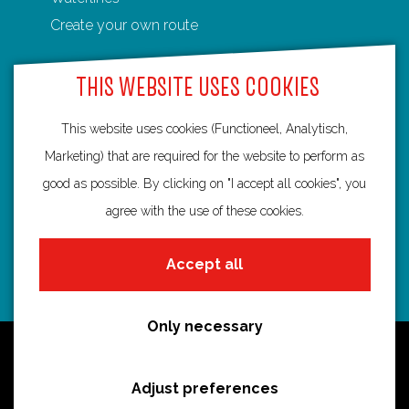
t
s
e
Create your own route
Z
p
u
a
THIS WEBSITE USES COOKIES
y
g
l
This website uses cookies (Functioneel, Analytisch,
e
Routebureau Utrecht
e
Marketing) that are required for the website to perform as
n
good as possible. By clicking on "I accept all cookies", you
info@routebureau-utrecht.nl
agree with the use of these cookies.
Accept all
F
X
I
a
R
n
Only necessary
c
o
s
Cookie statement
e
u
t
Disclaimer
Adjust preferences
b
t
a